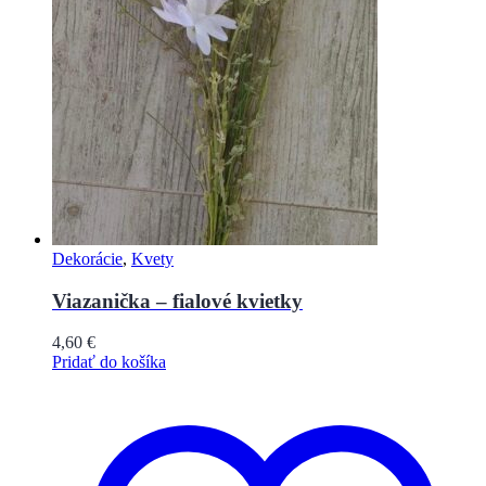
Dekorácie
,
Kvety
Viazanička – fialové kvietky
4,60
€
Pridať do košíka