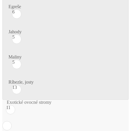
Egreše
6
Jahody
5
Maliny
5
Ríbezle, josty
13
Exotické ovocné stromy
11