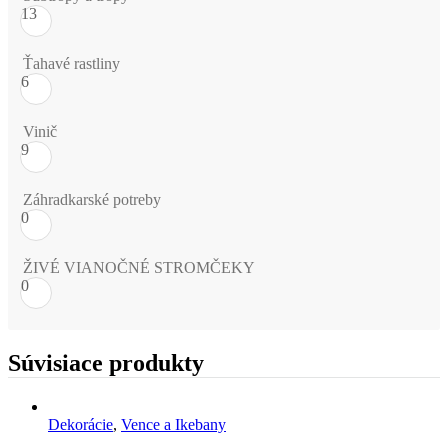
13
Ťahavé rastliny
6
Vinič
9
Záhradkarské potreby
0
ŽIVÉ VIANOČNÉ STROMČEKY
0
Súvisiace produkty
Dekorácie
,
Vence a Ikebany