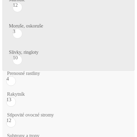
12
Moruše, oskoruše
3
Slivky, ringloty
10
Prenosné rastliny
4
Rakytník
13
Stlpovité ovocné stromy
12
Subtropy a tropy