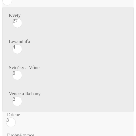
Kvety
27
Levanduľa
4
Sviečky a Vône
0
Vence a Ikebany
2
Driene
3
Drobné ovoce