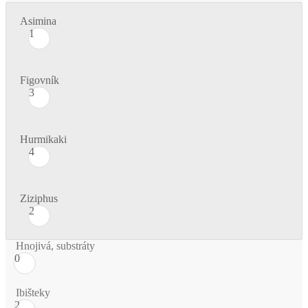
Asimina
1
Figovník
3
Hurmikaki
4
Ziziphus
2
Hnojivá, substráty
0
Ibišteky
2