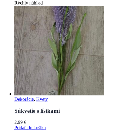
Rýchly náhľad
Dekorácie
,
Kvety
Súkvetie s lístkami
2,99
€
Pridať do košíka