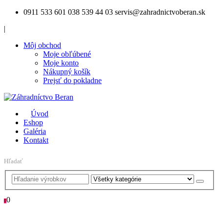
0911 533 601
038 539 44 03
servis@zahradnictvoberan.sk
|
Môj obchod
Moje obľúbené
Moje konto
Nákupný košík
Prejsť do pokladne
Úvod
Eshop
Galéria
Kontakt
Hľadať
0
0