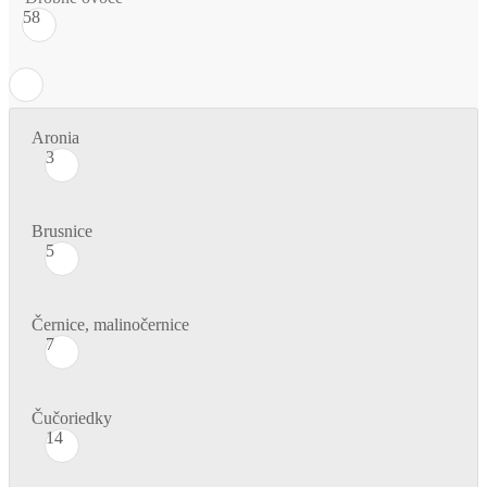
58
Aronia
3
Brusnice
5
Černice, malinočernice
7
Čučoriedky
14