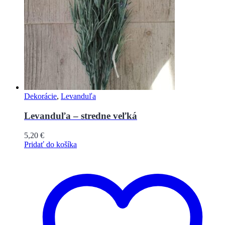
Dekorácie
,
Levanduľa
Levanduľa – stredne veľká
5,20
€
Pridať do košíka