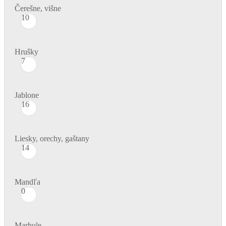
Čerešne, višne
10
Hrušky
7
Jablone
16
Liesky, orechy, gaštany
14
Mandľa
0
Marhule