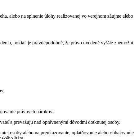
ieha, alebo na splnenie úlohy realizovanej vo verejnom záujme alebo
iadenia, pokiaľ je pravdepodobné, že právo uvedené vyššie znemožní
ov;
hajovanie právnych nárokov;
kovateľa prevažujú nad oprávnenými dôvodmi dotknutej osoby.
nutej osoby alebo na preukazovanie, uplatňovanie alebo obhajovanie
nského štátu.