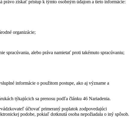
má právo získať prístup k týmto osobným údajom a tieto informácie:
árodné organizácie;
e spracúvania, alebo práva namietať proti takémuto spracúvaniu;
ysluplné informácie o použitom postupe, ako aj význame a
árukách týkajúcich sa prenosu podľa článku 46 Nariadenia.
revádzkovateľ účtovať primeraný poplatok zodpovedajúci
ktronickej podobe, pokiaľ dotknutá osoba nepožiadala o iný spôsob.