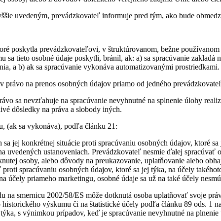
vyššie uvedeným, prevádzkovateľ informuje pred tým, ako bude obmedz
toré poskytla prevádzkovateľovi, v štruktúrovanom, bežne používanom a
sa tieto osobné údaje poskytli, bránil, ak: a) sa spracúvanie zakladá n
enia, a b) ak sa spracúvanie vykonáva automatizovanými prostriedkami.
ov právo na prenos osobných údajov priamo od jedného prevádzkovateľ
rávo sa nevzťahuje na spracúvanie nevyhnutné na splnenie úlohy reali
ivé dôsledky na práva a slobody iných.
iu, (ak sa vykonáva), podľa článku 21:
jej konkrétnej situácie proti spracúvaniu osobných údajov, ktoré sa j
mu na uvedených ustanoveniach. Prevádzkovateľ nesmie ďalej spracúva
knutej osoby, alebo dôvody na preukazovanie, uplatňovanie alebo obha
oti spracúvaniu osobných údajov, ktoré sa jej týka, na účely takéhoto
a účely priameho marketingu, osobné údaje sa už na také účely nesmú
ľadu na smernicu 2002/58/ES môže dotknutá osoba uplatňovať svoje prá
 historického výskumu či na štatistické účely podľa článku 89 ods. 1 
jej týka, s výnimkou prípadov, keď je spracúvanie nevyhnutné na plnen