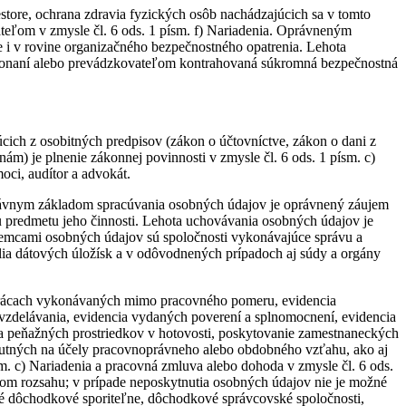
tore, ochrana zdravia fyzických osôb nachádzajúcich sa v tomto
teľom v zmysle čl. 6 ods. 1 písm. f) Nariadenia. Oprávneným
 i v rovine organizačného bezpečnostného opatrenia. Lehota
konaní alebo prevádzkovateľom kontrahovaná súkromná bezpečnostná
ich z osobitných predpisov (zákon o účtovníctve, zákon o dani z
m) je plnenie zákonnej povinnosti v zmysle čl. 6 ods. 1 písm. c)
oci, audítor a advokát.
 Právnym základom spracúvania osobných údajov je oprávnený záujem
 predmetu jeho činnosti. Lehota uchovávania osobných údajov je
emcami osobných údajov sú spoločnosti vykonávajúce správu a
lia dátových úložísk a v odôvodnených prípadoch aj súdy a orgány
 prácach vykonávaných mimo pracovného pomeru, evidencia
 vzdelávania, evidencia vydaných poverení a splnomocnení, evidencia
a peňažných prostriedkov v hotovosti, poskytovanie zamestnaneckých
nutných na účely pracovnoprávneho alebo obdobného vzťahu, ako aj
m. c) Nariadenia a pracovná zmluva alebo dohoda v zmysle čl. 6 ods.
om rozsahu; v prípade neposkytnutia osobných údajov nie je možné
 dôchodkové sporiteľne, dôchodkové správcovské spoločnosti,