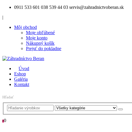
0911 533 601
038 539 44 03
servis@zahradnictvoberan.sk
|
Môj obchod
Moje obľúbené
Moje konto
Nákupný košík
Prejsť do pokladne
Úvod
Eshop
Galéria
Kontakt
Hľadať
0
0