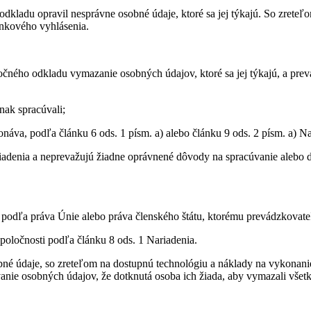
dkladu opravil nesprávne osobné údaje, ktoré sa jej týkajú. So zreteľ
lnkového vyhlásenia.
očného odkladu vymazanie osobných údajov, ktoré sa jej týkajú, a pr
inak spracúvali;
náva, podľa článku 6 ods. 1 písm. a) alebo článku 9 ods. 2 písm. a) Na
iadenia a neprevažujú žiadne oprávnené dôvody na spracúvanie alebo d
podľa práva Únie alebo práva členského štátu, ktorému prevádzkovate
spoločnosti podľa článku 8 ods. 1 Nariadenia.
né údaje, so zreteľom na dostupnú technológiu a náklady na vykonanie
nie osobných údajov, že dotknutá osoba ich žiada, aby vymazali všetky