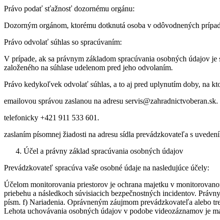
Právo podať sťažnosť dozornému orgánu:
Dozorným orgánom, ktorému dotknutá osoba v odôvodnených prípadoc
Právo odvolať súhlas so spracúvaním:
V prípade, ak sa právnym základom spracúvania osobných údajov je s
založeného na súhlase udelenom pred jeho odvolaním.
Právo kedykoľvek odvolať súhlas, a to aj pred uplynutím doby, na kt
emailovou správou zaslanou na adresu servis@zahradnictvoberan.sk.
telefonicky +421 911 533 601.
zaslaním písomnej žiadosti na adresu sídla prevádzkovateľa s uvede
Účel a právny základ spracúvania osobných údajov
Prevádzkovateľ spracúva vaše osobné údaje na nasledujúce účely:
Účelom monitorovania priestorov je ochrana majetku v monitorovanom 
priebehu a následkoch súvisiacich bezpečnostných incidentov. Právn
písm. f) Nariadenia. Oprávneným záujmom prevádzkovateľa alebo tret
Lehota uchovávania osobných údajov v podobe videozáznamov je ma