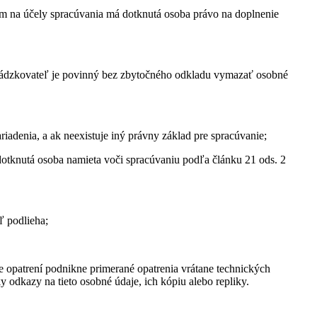
om na účely spracúvania má dotknutá osoba právo na doplnenie
evádzkovateľ je povinný bez zbytočného odkladu vymazať osobné
riadenia, a ak neexistuje iný právny základ pre spracúvanie;
otknutá osoba namieta voči spracúvaniu podľa článku 21 ods. 2
ľ podlieha;
 opatrení podnikne primerané opatrenia vrátane technických
 odkazy na tieto osobné údaje, ich kópiu alebo repliky.