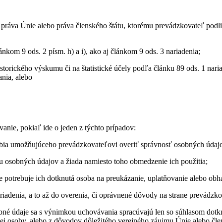
a práva Únie alebo práva členského štátu, ktorému prevádzkovateľ podl
nkom 9 ods. 2 písm. h) a i), ako aj článkom 9 ods. 3 nariadenia;
storického výskumu či na štatistické účely podľa článku 89 ods. 1 nar
nia, alebo
.
nie, pokiaľ ide o jeden z týchto prípadov:
obia umožňujúceho prevádzkovateľovi overiť správnosť osobných údaj
u osobných údajov a žiada namiesto toho obmedzenie ich použitia;
e potrebuje ich dotknutá osoba na preukázanie, uplatňovanie alebo ob
ariadenia, a to až do overenia, či oprávnené dôvody na strane prevádz
bné údaje sa s výnimkou uchovávania spracúvajú len so súhlasom dotk
kej osoby, alebo z dôvodov dôležitého verejného záujmu Únie alebo čle