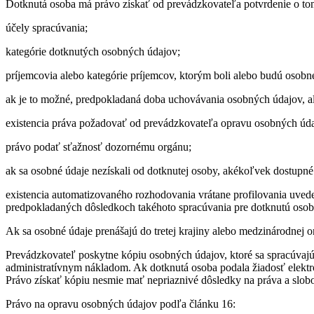
Dotknutá osoba má právo získať od prevádzkovateľa potvrdenie o tom, 
účely spracúvania;
kategórie dotknutých osobných údajov;
príjemcovia alebo kategórie príjemcov, ktorým boli alebo budú osobné
ak je to možné, predpokladaná doba uchovávania osobných údajov, aleb
existencia práva požadovať od prevádzkovateľa opravu osobných údaj
právo podať sťažnosť dozornému orgánu;
ak sa osobné údaje nezískali od dotknutej osoby, akékoľvek dostupné 
existencia automatizovaného rozhodovania vrátane profilovania uvede
predpokladaných dôsledkoch takéhoto spracúvania pre dotknutú osob
Ak sa osobné údaje prenášajú do tretej krajiny alebo medzinárodnej 
Prevádzkovateľ poskytne kópiu osobných údajov, ktoré sa spracúvajú
administratívnym nákladom. Ak dotknutá osoba podala žiadosť elektro
Právo získať kópiu nesmie mať nepriaznivé dôsledky na práva a slob
Právo na opravu osobných údajov podľa článku 16: