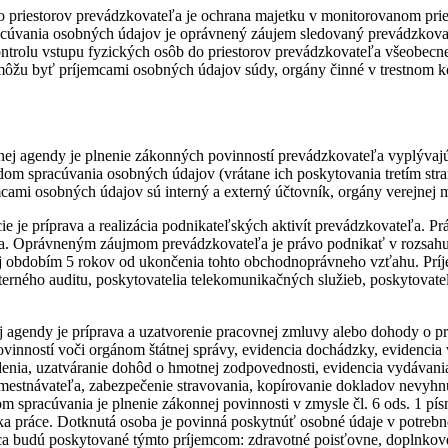
 priestorov prevádzkovateľa je ochrana majetku v monitorovanom pries
racúvania osobných údajov je oprávnený záujem sledovaný prevádzkova
trolu vstupu fyzických osôb do priestorov prevádzkovateľa všeobecne
môžu byť príjemcami osobných údajov súdy, orgány činné v trestnom 
ej agendy je plnenie zákonných povinností prevádzkovateľa vyplývajúc
om spracúvania osobných údajov (vrátane ich poskytovania tretím straná
ami osobných údajov sú interný a externý účtovník, orgány verejnej m
e je príprava a realizácia podnikateľských aktivít prevádzkovateľa.
nia. Oprávneným záujmom prevádzkovateľa je právo podnikať v rozsahu
j obdobím 5 rokov od ukončenia tohto obchodnoprávneho vzťahu. Príj
erného auditu, poskytovatelia telekomunikačných služieb, poskytovate
j agendy je príprava a uzatvorenie pracovnej zmluvy alebo dohody o
ovinností voči orgánom štátnej správy, evidencia dochádzky, evidencia
nia, uzatváranie dohôd o hmotnej zodpovednosti, evidencia vydávani
mestnávateľa, zabezpečenie stravovania, kopírovanie dokladov nevyh
spracúvania je plnenie zákonnej povinnosti v zmysle čl. 6 ods. 1 pís
ka práce. Dotknutá osoba je povinná poskytnúť osobné údaje v potrebn
a budú poskytované týmto príjemcom: zdravotné poisťovne, doplnkové