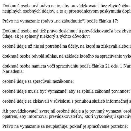
Dotknutá osoba má právo na to, aby prevádzkovateľ bez zbytočného o
neúplných osobných údajov, a to aj prostredníctvom poskytnutia dop
Právo na vymazanie (právo „na zabudnutie“) podľa článku 17:
Dotknutá osoba má tiež právo dosiahnuť u prevádzkovateľa bez zbyt
údaje, ak je splnený niektorý z týchto dôvodov:
osobné údaje už nie sú potrebné na účely, na ktoré sa získavali alebo 
dotknutá osoba odvolá súhlas, na základe ktorého sa spracúvanie vyko
dotknutá osoba namieta voči spracúvaniu podľa článku 21 ods. 1 Nar
Nariadenia;
osobné údaje sa spracúvali nezákonne;
osobné údaje musia byť vymazané, aby sa splnila zákonná povinnosť 
osobné údaje sa získavali v súvislosti s ponukou služieb informačnej 
Ak prevádzkovateľ zverejnil osobné údaje a je povinný vymazať osob
opatrení, aby informoval prevádzkovateľov, ktorí vykonávajú spracúva
Právo na vymazanie sa neuplatňuje, pokiaľ je spracúvanie potrebné: