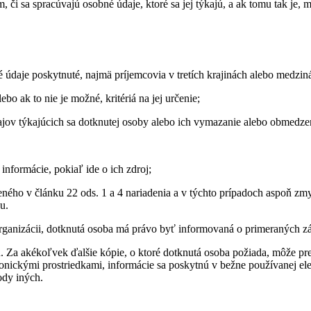
či sa spracúvajú osobné údaje, ktoré sa jej týkajú, a ak tomu tak je, 
 údaje poskytnuté, najmä príjemcovia v tretích krajinách alebo medzin
o ak to nie je možné, kritériá na jej určenie;
ov týkajúcich sa dotknutej osoby alebo ich vymazanie alebo obmedzeni
informácie, pokiaľ ide o ich zdroj;
ného v článku 22 ods. 1 a 4 nariadenia a v týchto prípadoch aspoň zm
u.
organizácii, dotknutá osoba má právo byť informovaná o primeraných z
. Za akékoľvek ďalšie kópie, o ktoré dotknutá osoba požiada, môže p
nickými prostriedkami, informácie sa poskytnú v bežne používanej ele
ody iných.