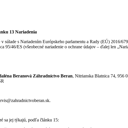
ánku 13 Nariadenia
é v súlade s Nariadením Európskeho parlamentu a Rady (EÚ) 2016/679 
ca 95/46/ES (všeobecné nariadenie o ochrane údajov – ďalej len „Nari
aléna Beranová
Záhradníctvo Beran
, Nitrianska Blatnica 74, 956 
SR
rvis@zahradnictvoberan.sk.
 sa jej týkajú, podľa článku 15: