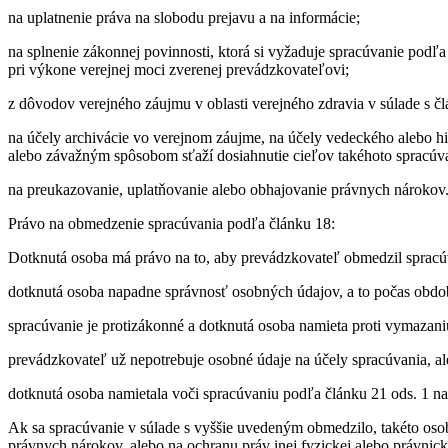
na uplatnenie práva na slobodu prejavu a na informácie;
na splnenie zákonnej povinnosti, ktorá si vyžaduje spracúvanie podľ
pri výkone verejnej moci zverenej prevádzkovateľovi;
z dôvodov verejného záujmu v oblasti verejného zdravia v súlade s člá
na účely archivácie vo verejnom záujme, na účely vedeckého alebo hi
alebo závažným spôsobom sťaží dosiahnutie cieľov takéhoto spracúva
na preukazovanie, uplatňovanie alebo obhajovanie právnych nárokov
Právo na obmedzenie spracúvania podľa článku 18:
Dotknutá osoba má právo na to, aby prevádzkovateľ obmedzil spracúva
dotknutá osoba napadne správnosť osobných údajov, a to počas obd
spracúvanie je protizákonné a dotknutá osoba namieta proti vymazani
prevádzkovateľ už nepotrebuje osobné údaje na účely spracúvania, al
dotknutá osoba namietala voči spracúvaniu podľa článku 21 ods. 1 n
Ak sa spracúvanie v súlade s vyššie uvedeným obmedzilo, takéto oso
právnych nárokov, alebo na ochranu práv inej fyzickej alebo právnic