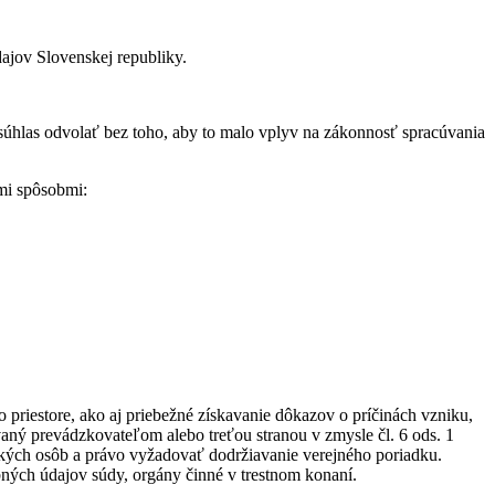
jov Slovenskej republiky.
súhlas odvolať bez toho, aby to malo vplyv na zákonnosť spracúvania
imi spôsobmi:
priestore, ako aj priebežné získavanie dôkazov o príčinách vzniku,
ný prevádzkovateľom alebo treťou stranou v zmysle čl. 6 ods. 1
ckých osôb a právo vyžadovať dodržiavanie verejného poriadku.
ch údajov súdy, orgány činné v trestnom konaní.