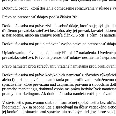
Dotknutú osobu, ktorá dosiahla obmedzenie spracúvania v súlade s 
Právo na prenosnosť údajov podľa článku 20:
Dotknutá osoba má právo získať osobné údaje, ktoré sa jej týkajú a k
ďalšiemu prevádzkovateľovi bez toho, aby jej prevádzkovateľ, ktorému 
a) nariadenia, alebo na zmluve podľa článku 6 ods. 1 písm. b) nariad
Dotknutá osoba má pri uplatňovaní svojho práva na prenosnosť údaj
Uplatňovaním práva nie je dotknutý článok 17 nariadenia. Uvedené p
prevádzkovateľovi. Právo na prenosnosť údajov nesmie mať nepriazn
Právo namietať proti spracúvaniu vrátane namietania proti profilovan
Dotknutá osoba má právo kedykoľvek namietať z dôvodov týkajúcich sa 
alebo f) nariadenia vrátane namietania proti profilovaniu založené
spracúvanie, ktoré prevažujú nad záujmami, právami a slobodami dot
priameho marketingu, dotknutá osoba má právo kedykoľvek namietať pr
priamym marketingom. Ak dotknutá osoba namieta voči spracúvaniu n
V súvislosti s používaním služieb informačnej spoločnosti a bez oh
špecifikácií. Ak sa osobné údaje spracúvajú na účely vedeckého alebo
jej konkrétnej situácie proti spracúvaniu osobných údajov, ktoré sa 