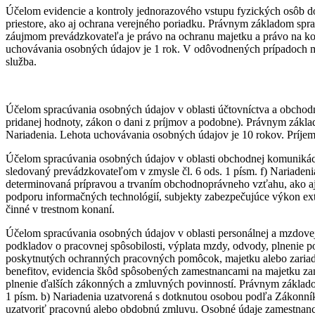
Účelom evidencie a kontroly jednorazového vstupu fyzických osôb do
priestore, ako aj ochrana verejného poriadku. Právnym základom sp
záujmom prevádzkovateľa je právo na ochranu majetku a právo na kon
uchovávania osobných údajov je 1 rok. V odôvodnených prípadoch 
služba.
Účelom spracúvania osobných údajov v oblasti účtovníctva a obchodn
pridanej hodnoty, zákon o dani z príjmov a podobne). Právnym základ
Nariadenia. Lehota uchovávania osobných údajov je 10 rokov. Príjemc
Účelom spracúvania osobných údajov v oblasti obchodnej komunikáci
sledovaný prevádzkovateľom v zmysle čl. 6 ods. 1 písm. f) Nariade
determinovaná prípravou a trvaním obchodnoprávneho vzťahu, ako a
podporu informačných technológií, subjekty zabezpečujúce výkon ext
činné v trestnom konaní.
Účelom spracúvania osobných údajov v oblasti personálnej a mzdove
podkladov o pracovnej spôsobilosti, výplata mzdy, odvody, plnenie p
poskytnutých ochranných pracovných pomôcok, majetku alebo zariade
benefitov, evidencia škôd spôsobených zamestnancami na majetku za
plnenie ďalších zákonných a zmluvných povinností. Právnym základom 
1 písm. b) Nariadenia uzatvorená s dotknutou osobou podľa Zákonní
uzatvoriť pracovnú alebo obdobnú zmluvu. Osobné údaje zamestnanc