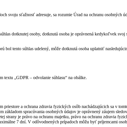
h svoju sťažnosť adresuje, sa rozumie Úrad na ochranu osobných úda
úhlas dotknutej osoby, dotknutá osoba je oprávnená kedykoľvek svoj 
orú bol tento súhlas udelený, môže dotknutá osoba uplatniť nasledujúc
ním textu „GDPR – odvolanie súhlasu“ na obálke.
priestore a ochrana zdravia fyzických osôb nachádzajúcich sa v tomto 
ym základom spracúvania osobných údajov je oprávnený záujem sledova
ej strany je právo na ochranu majetku, právo na ochranu zdravia fyzi
ximálne 7 dní. V odôvodnených prípadoch môžu byť príjemcami osobný