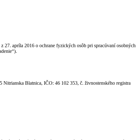
z 27. apríla 2016 o ochrane fyzických osôb pri spracúvaní osobných
adenie“).
05 Nitrianska Blatnica, IČO: 46 102 353, č. živnostenského registra