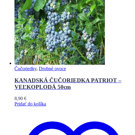
Čučoriedky
,
Drobné ovoce
KANADSKÁ ČUČORIEDKA PATRIOT –
VEĽKOPLODÁ 50cm
8,90
€
Pridať do košíka