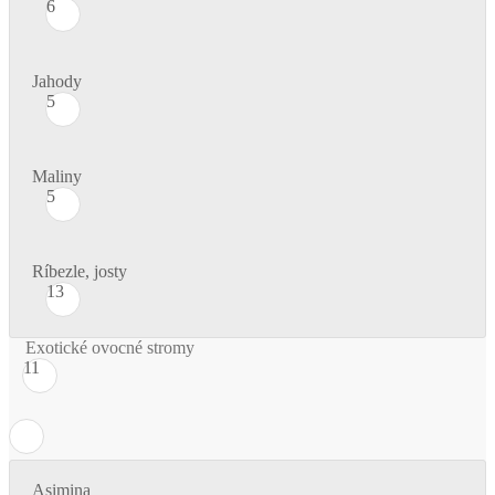
6
Jahody
5
Maliny
5
Ríbezle, josty
13
Exotické ovocné stromy
11
Asimina