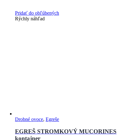
Pridať do obľúbených
Rýchly náhľad
Drobné ovoce
,
Egreše
EGREŠ STROMKOVÝ MUCORINES
kontajner