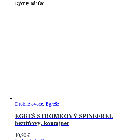
Rýchly náhľad
Drobné ovoce
,
Egreše
EGREŠ STROMKOVÝ SPINEFREE
beztŕňový, kontajner
10,90
€