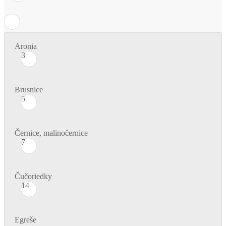
Aronia
3
Brusnice
5
Černice, malinočernice
7
Čučoriedky
14
Egreše