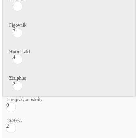
1
Figovník
3
Hurmikaki
4
Ziziphus
2
Hnojivá, substráty
0
Ibišteky
2