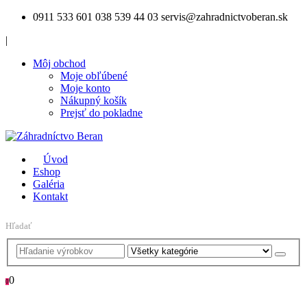
0911 533 601
038 539 44 03
servis@zahradnictvoberan.sk
|
Môj obchod
Moje obľúbené
Moje konto
Nákupný košík
Prejsť do pokladne
Úvod
Eshop
Galéria
Kontakt
Hľadať
0
0