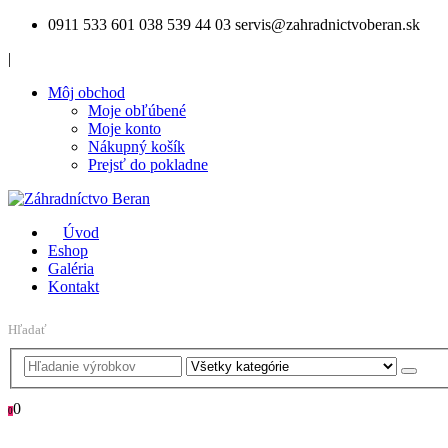
0911 533 601
038 539 44 03
servis@zahradnictvoberan.sk
|
Môj obchod
Moje obľúbené
Moje konto
Nákupný košík
Prejsť do pokladne
Úvod
Eshop
Galéria
Kontakt
Hľadať
0
0