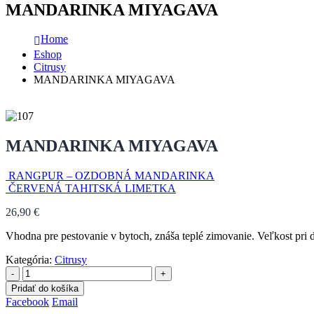
MANDARINKA MIYAGAVA
Home
Eshop
Citrusy
MANDARINKA MIYAGAVA
MANDARINKA MIYAGAVA
RANGPUR – OZDOBNÁ MANDARINKA
ČERVENÁ TAHITSKÁ LIMETKA
26,90
€
Vhodna pre pestovanie v bytoch, znáša teplé zimovanie. Veľkost pri 
Kategória:
Citrusy
-
+
Pridať do košíka
Facebook
Email