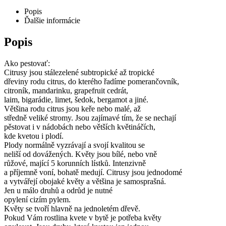
Popis
Ďalšie informácie
Popis
Ako pestovať:
Citrusy jsou stálezelené subtropické až tropické
dřeviny rodu citrus, do kterého řadíme pomerančovník,
citroník, mandarinku, grapefruit cedrát,
laim, bigarádie, limet, šedok, bergamot a jiné.
Většina rodu citrus jsou keře nebo malé, až
středně veliké stromy. Jsou zajímavé tím, že se nechají
pěstovat i v nádobách nebo větších květináčích,
kde kvetou i plodí.
Plody normálně vyzrávají a svojí kvalitou se
neliší od dovážených. Květy jsou bílé, nebo vně
růžové, mající 5 korunních lístků. Intenzivně
a příjemně voní, bohatě medují. Citrusy jsou jednodomé
a vytvářejí obojaké květy a většina je samosprašná.
Jen u málo druhů a odrůd je nutné
opylení cizím pylem.
Květy se tvoří hlavně na jednoletém dřevě.
Pokud Vám rostlina kvete v bytě je potřeba květy