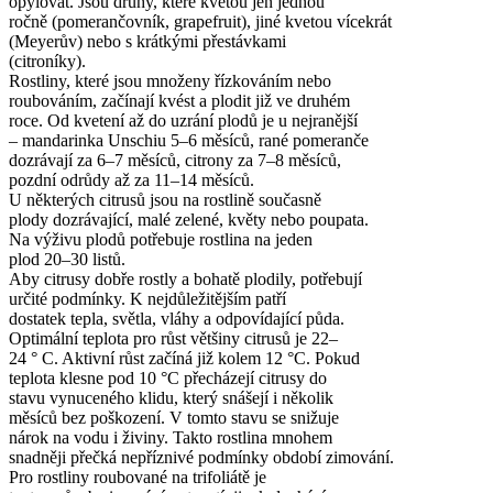
opylovat. Jsou druhy, které kvetou jen jednou
ročně (pomerančovník, grapefruit), jiné kvetou vícekrát
(Meyerův) nebo s krátkými přestávkami
(citroníky).
Rostliny, které jsou množeny řízkováním nebo
roubováním, začínají kvést a plodit již ve druhém
roce. Od kvetení až do uzrání plodů je u nejranější
– mandarinka Unschiu 5–6 měsíců, rané pomeranče
dozrávají za 6–7 měsíců, citrony za 7–8 měsíců,
pozdní odrůdy až za 11–14 měsíců.
U některých citrusů jsou na rostlině současně
plody dozrávající, malé zelené, květy nebo poupata.
Na výživu plodů potřebuje rostlina na jeden
plod 20–30 listů.
Aby citrusy dobře rostly a bohatě plodily, potřebují
určité podmínky. K nejdůležitějším patří
dostatek tepla, světla, vláhy a odpovídající půda.
Optimální teplota pro růst většiny citrusů je 22–
24 ° C. Aktivní růst začíná již kolem 12 °C. Pokud
teplota klesne pod 10 °C přecházejí citrusy do
stavu vynuceného klidu, který snášejí i několik
měsíců bez poškození. V tomto stavu se snižuje
nárok na vodu i živiny. Takto rostlina mnohem
snadněji přečká nepříznivé podmínky období zimování.
Pro rostliny roubované na trifoliátě je