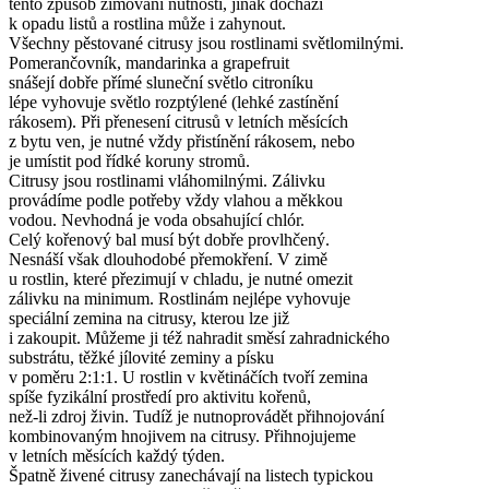
tento způsob zimování nutností, jinak dochází
k opadu listů a rostlina může i zahynout.
Všechny pěstované citrusy jsou rostlinami světlomilnými.
Pomerančovník, mandarinka a grapefruit
snášejí dobře přímé sluneční světlo citroníku
lépe vyhovuje světlo rozptýlené (lehké zastínění
rákosem). Při přenesení citrusů v letních měsících
z bytu ven, je nutné vždy přistínění rákosem, nebo
je umístit pod řídké koruny stromů.
Citrusy jsou rostlinami vláhomilnými. Zálivku
provádíme podle potřeby vždy vlahou a měkkou
vodou. Nevhodná je voda obsahující chlór.
Celý kořenový bal musí být dobře provlhčený.
Nesnáší však dlouhodobé přemokření. V zimě
u rostlin, které přezimují v chladu, je nutné omezit
zálivku na minimum. Rostlinám nejlépe vyhovuje
speciální zemina na citrusy, kterou lze již
i zakoupit. Můžeme ji též nahradit směsí zahradnického
substrátu, těžké jílovité zeminy a písku
v poměru 2:1:1. U rostlin v květináčích tvoří zemina
spíše fyzikální prostředí pro aktivitu kořenů,
než-li zdroj živin. Tudíž je nutnoprovádět přihnojování
kombinovaným hnojivem na citrusy. Přihnojujeme
v letních měsících každý týden.
Špatně živené citrusy zanechávají na listech typickou