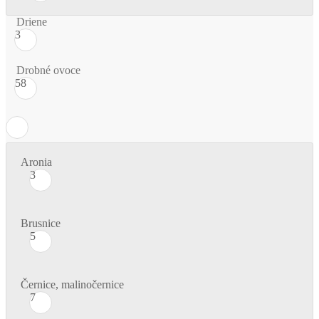
Driene
3
Drobné ovoce
58
Aronia
3
Brusnice
5
Černice, malinočernice
7