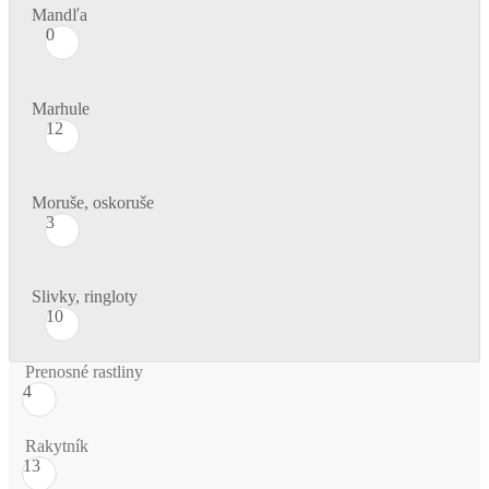
Mandľa
0
Marhule
12
Moruše, oskoruše
3
Slivky, ringloty
10
Prenosné rastliny
4
Rakytník
13