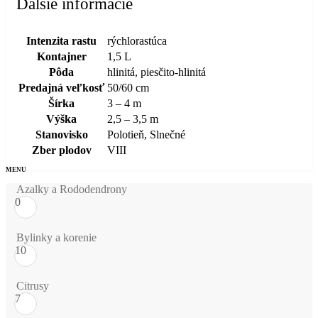
Ďalšie informácie
Intenzita rastu
rýchlorastúca
Kontajner
1,5 L
Pôda
hlinitá, piesčito-hlinitá
Predajná veľkosť
50/60 cm
Šírka
3 – 4 m
Výška
2,5 – 3,5 m
Stanovisko
Polotieň, Slnečné
Zber plodov
VIII
Azalky a Rododendrony
0
Bylinky a korenie
10
Citrusy
7