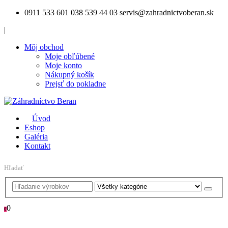
0911 533 601
038 539 44 03
servis@zahradnictvoberan.sk
|
Môj obchod
Moje obľúbené
Moje konto
Nákupný košík
Prejsť do pokladne
Úvod
Eshop
Galéria
Kontakt
Hľadať
0
0