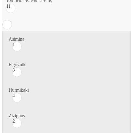
Exotické ovocné stromy
11
Asimina
1
Figovník
3
Hurmikaki
4
Ziziphus
2