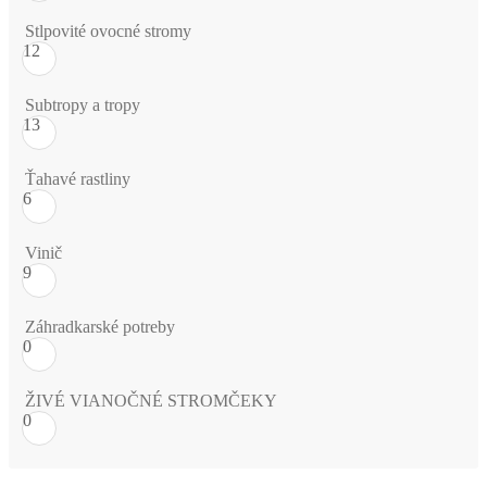
Stlpovité ovocné stromy
12
Subtropy a tropy
13
Ťahavé rastliny
6
Vinič
9
Záhradkarské potreby
0
ŽIVÉ VIANOČNÉ STROMČEKY
0