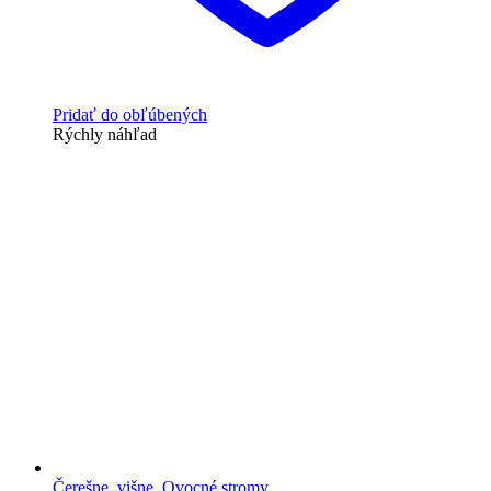
Pridať do obľúbených
Rýchly náhľad
Čerešne, višne
,
Ovocné stromy