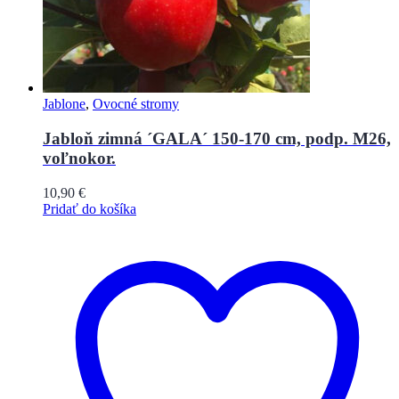
Jablone
,
Ovocné stromy
Jabloň zimná ´GALA´ 150-170 cm, podp. M26,
voľnokor.
10,90
€
Pridať do košíka