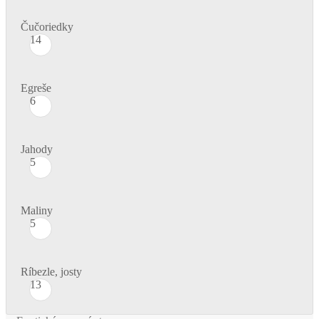
Čučoriedky
14
Egreše
6
Jahody
5
Maliny
5
Ríbezle, josty
13