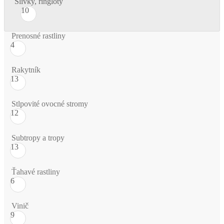
Slivky, ringloty
10
Prenosné rastliny
4
Rakytník
13
Stlpovité ovocné stromy
12
Subtropy a tropy
13
Ťahavé rastliny
6
Vinič
9