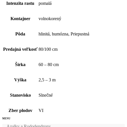
Intenzita rastu
pomalá
Kontajner
volnokorený
Pôda
hlinitá, humózna, Priepustná
Predajná veľkosť
80/100 cm
Šírka
60 – 80 cm
Výška
2,5 – 3 m
Stanovisko
Slnečné
Zber plodov
VI
Azalky a Rododendrony