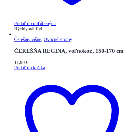
Pridať do obľúbených
Rýchly náhľad
Čerešne, višne
,
Ovocné stromy
ČEREŠŇA REGINA, voľnokor., 150-170 cm
11,90
€
Pridať do košíka