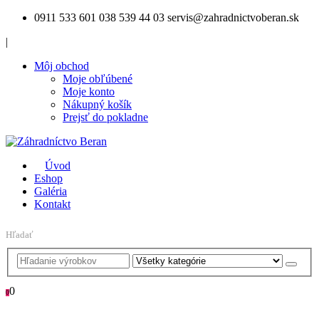
0911 533 601
038 539 44 03
servis@zahradnictvoberan.sk
|
Môj obchod
Moje obľúbené
Moje konto
Nákupný košík
Prejsť do pokladne
Úvod
Eshop
Galéria
Kontakt
Hľadať
0
0