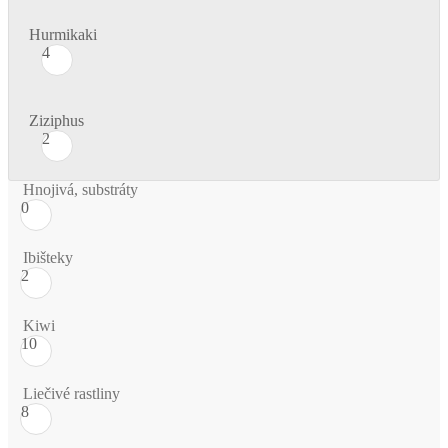
Hurmikaki
4
Ziziphus
2
Hnojivá, substráty
0
Ibišteky
2
Kiwi
10
Liečivé rastliny
8