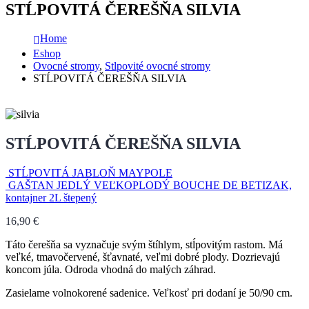
STĹPOVITÁ ČEREŠŇA SILVIA
Home
Eshop
Ovocné stromy
,
Stlpovité ovocné stromy
STĹPOVITÁ ČEREŠŇA SILVIA
STĹPOVITÁ ČEREŠŇA SILVIA
STĹPOVITÁ JABLOŇ MAYPOLE
GAŠTAN JEDLÝ VEĽKOPLODÝ BOUCHE DE BETIZAK,
kontajner 2L štepený
16,90
€
Táto čerešňa sa vyznačuje svým štíhlym, stĺpovitým rastom. Má
veľké, tmavočervené, šťavnaté, veľmi dobré plody. Dozrievajú
koncom júla. Odroda vhodná do malých záhrad.
Zasielame volnokorené sadenice. Veľkosť pri dodaní je 50/90 cm.