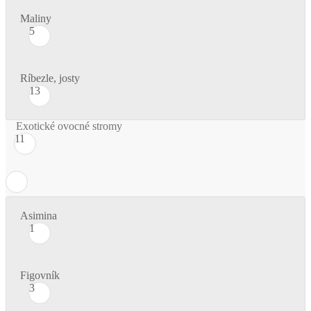
Maliny
5
Ríbezle, josty
13
Exotické ovocné stromy
11
Asimina
1
Figovník
3