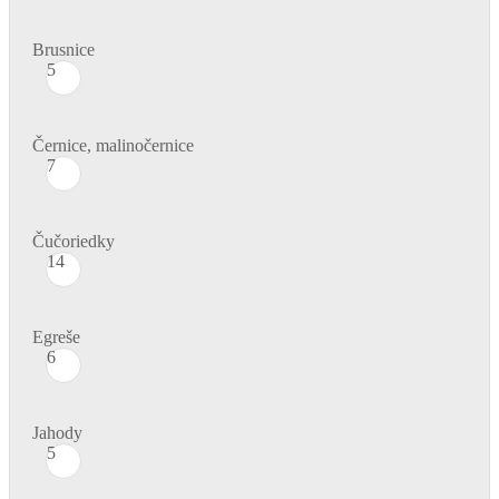
Brusnice
5
Černice, malinočernice
7
Čučoriedky
14
Egreše
6
Jahody
5