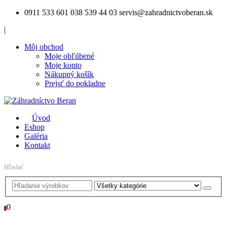
0911 533 601
038 539 44 03
servis@zahradnictvoberan.sk
|
Môj obchod
Moje obľúbené
Moje konto
Nákupný košík
Prejsť do pokladne
Úvod
Eshop
Galéria
Kontakt
Hľadať
0
0