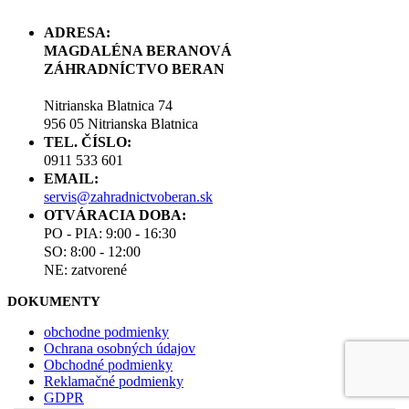
ADRESA:
MAGDALÉNA BERANOVÁ
ZÁHRADNÍCTVO BERAN
Nitrianska Blatnica 74
956 05 Nitrianska Blatnica
TEL. ČÍSLO:
0911 533 601
EMAIL:
servis@zahradnictvoberan.sk
OTVÁRACIA DOBA:
PO - PIA: 9:00 - 16:30
SO: 8:00 - 12:00
NE: zatvorené
DOKUMENTY
obchodne podmienky
Ochrana osobných údajov
Obchodné podmienky
Reklamačné podmienky
GDPR