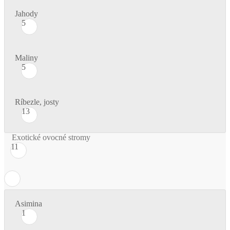
Jahody
5
Maliny
5
Ríbezle, josty
13
Exotické ovocné stromy
11
Asimina
1