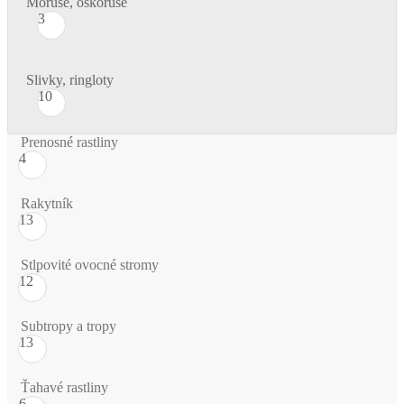
Moruše, oskoruše
3
Slivky, ringloty
10
Prenosné rastliny
4
Rakytník
13
Stlpovité ovocné stromy
12
Subtropy a tropy
13
Ťahavé rastliny
6