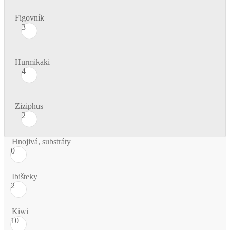
Figovník
3
Hurmikaki
4
Ziziphus
2
Hnojivá, substráty
0
Ibišteky
2
Kiwi
10