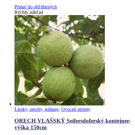
Pridať do obľúbených
Rýchly náhľad
Liesky, orechy, gaštany
,
Ovocné stromy
ORECH VLAŠSKÝ Seifersdoferský kontejner-
výška 150cm