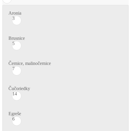
Aronia
3
Brusnice
5
Černice, malinočernice
7
Čučoriedky
14
Egreše
6