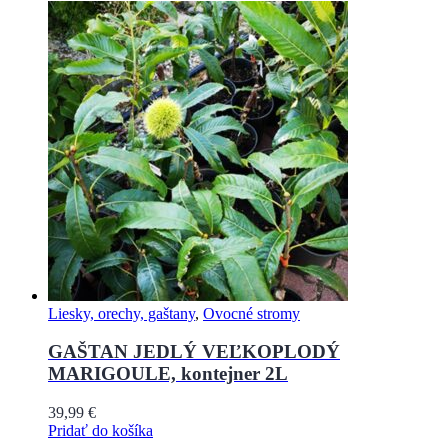
Liesky, orechy, gaštany
,
Ovocné stromy
GAŠTAN JEDLÝ VEĽKOPLODÝ
MARIGOULE, kontejner 2L
39,99
€
Pridať do košíka