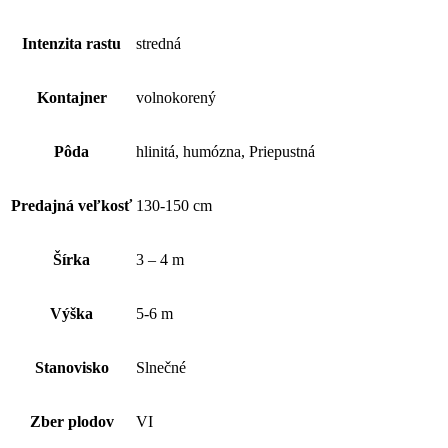
Intenzita rastu
stredná
Kontajner
volnokorený
Pôda
hlinitá, humózna, Priepustná
Predajná veľkosť
130-150 cm
Šírka
3 – 4 m
Výška
5-6 m
Stanovisko
Slnečné
Zber plodov
VI