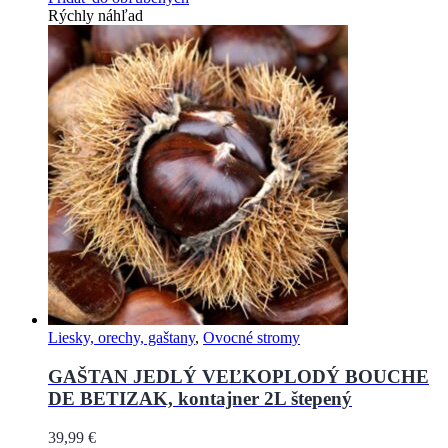
Rýchly náhľad
Liesky, orechy, gaštany
,
Ovocné stromy
GAŠTAN JEDLÝ VEĽKOPLODÝ BOUCHE
DE BETIZAK, kontajner 2L štepený
39,99
€